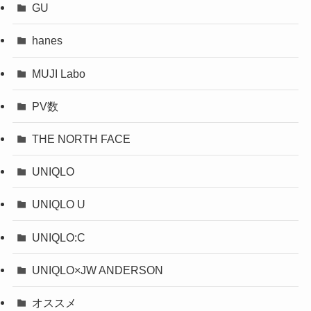
GU
hanes
MUJI Labo
PV数
THE NORTH FACE
UNIQLO
UNIQLO U
UNIQLO:C
UNIQLO×JW ANDERSON
オススメ