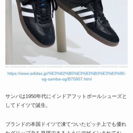
https://www.adidas.jp/%E3%82%B5%E3%83%B3%E3%83%90-
og-samba-og/B75807.html
サンバは1950年代にインドアフットボールシューズと
してドイツで誕生。
ブランドの本国ドイツで凍てついたピッチ上でも優れ