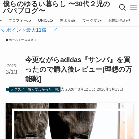
僕らのゆるい暮らし 〜30代２児の
パパブログ〜
プロフィール
UNIQLO
無印良品
ワークマン
お問い合わせ
＼ ポイント最大11倍！ ／
ホーム
オススメ
今更ながらadidas『サンバ』を買
2026
ったので購入後レビュー[理想の万
3/13
能靴]
2026年3月12日
2026年3月13日
オススメ
買ってよかった
靴