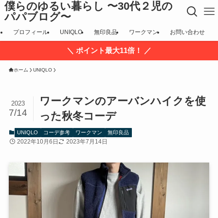
僕らのゆるい暮らし 〜30代２児の
パパブログ〜
プロフィール
UNIQLO
無印良品
ワークマン
お問い合わせ
＼ ポイント最大11倍！ ／
ホーム
UNIQLO
ワークマンのアーバンハイクを使
2023
7/14
った秋冬コーデ
UNIQLO
コーデ参考
ワークマン
無印良品
2022年10月6日
2023年7月14日