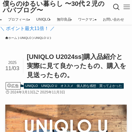
僕らのゆるい暮らし 〜30代２児の
パパブログ〜
プロフィール
UNIQLO
無印良品
ワークマン
お問い合わせ
＼ ポイント最大11倍！ ／
ホーム
UNIQLO
UNIQLO U
[UNIQLO U2024ss]購入品紹介と
2025
実際に見て良かったもの、購入を
11/03
見送ったもの。
広告
UNIQLO
UNIQLO U
オススメ
個人的な感想
買ってよかった
2024年3月13日
2025年11月3日