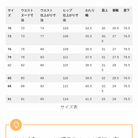
サイ
ウエスト
ウエスト
ヒップ
わたり
股上
裾幅
股下
ズ
ヌード寸
仕上がり寸
仕上がり寸
幅
法
法
法
70
70
74
103
34.5
30
26.5
76.5
73
73
77
106
35.5
30.
27
76.5
5
76
76
89
109
36.5
31
27
76.5
79
79
83
112
37.5
31
27.5
76.5
82
82
86
115
38.5
31.
28
76.5
5
85
85
89
118
39.5
32
28.5
76.5
88
88
92
121
40.5
32.
29
76.5
5
91
91
95
124
41.5
33
29
76.5
サイズ表