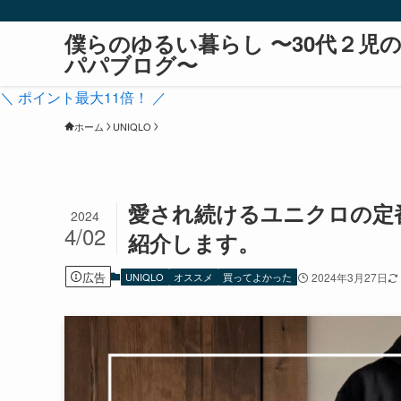
僕らのゆるい暮らし 〜30代２児
パパブログ〜
＼ ポイント最大11倍！ ／
ホーム
UNIQLO
愛され続けるユニクロの定
2024
4/02
紹介します。
広告
UNIQLO
オススメ
買ってよかった
2024年3月27日