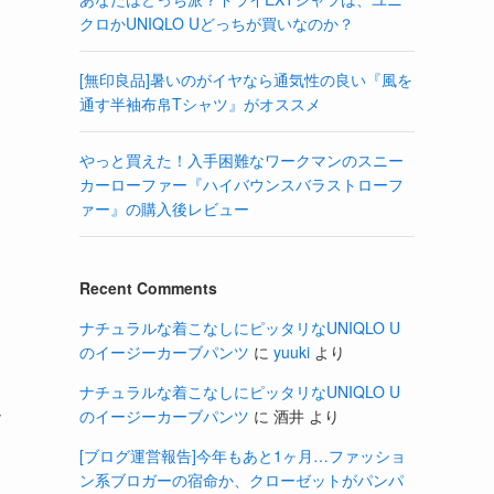
クロかUNIQLO Uどっちが買いなのか？
[無印良品]暑いのがイヤなら通気性の良い『風を
通す半袖布帛Tシャツ』がオススメ
やっと買えた！入手困難なワークマンのスニー
カーローファー『ハイバウンスバラストローフ
ァー』の購入後レビュー
Recent Comments
ナチュラルな着こなしにピッタリなUNIQLO U
のイージーカーブパンツ
に
yuuki
より
。
ナチュラルな着こなしにピッタリなUNIQLO U
のイージーカーブパンツ
に
酒井
より
ア
し
[ブログ運営報告]今年もあと1ヶ月…ファッショ
ン系ブロガーの宿命か、クローゼットがパンパ