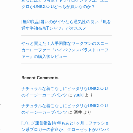
クロかUNIQLO Uどっちが買いなのか？
[無印良品]暑いのがイヤなら通気性の良い『風を
通す半袖布帛Tシャツ』がオススメ
やっと買えた！入手困難なワークマンのスニー
カーローファー『ハイバウンスバラストローフ
ァー』の購入後レビュー
Recent Comments
ナチュラルな着こなしにピッタリなUNIQLO U
のイージーカーブパンツ
に
yuuki
より
な
ナチュラルな着こなしにピッタリなUNIQLO U
のイージーカーブパンツ
に
酒井
より
[ブログ運営報告]今年もあと1ヶ月…ファッショ
ン系ブロガーの宿命か、クローゼットがパンパ
介