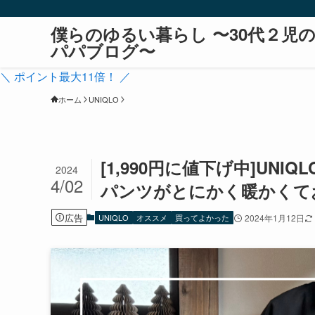
僕らのゆるい暮らし 〜30代２児
パパブログ〜
＼ ポイント最大11倍！ ／
ホーム
UNIQLO
[1,990円に値下げ中]U
2024
4/02
パンツがとにかく暖かくて
広告
UNIQLO
オススメ
買ってよかった
2024年1月12日