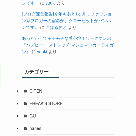
ンです。
に
yuuki
より
[ブログ運営報告]今年もあと1ヶ月…ファッショ
ン系ブロガーの宿命か、クローゼットがパンパ
ンです。
に
こはるおと
より
あったかくてモチモチな着心地！ワークマンの
『バズヒート ストレッチ マシュマロカーディガ
ン』
に
yuuki
より
カテゴリー
CITEN
FREAK'S STORE
GU
hanes