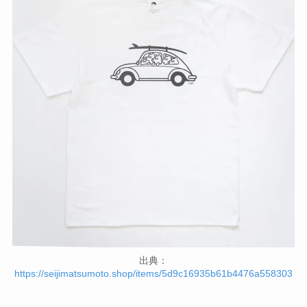
出典：
https://seijimatsumoto.shop/items/5d9c16935b61b4476a558303