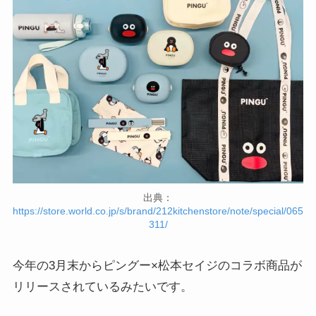
出典：
https://store.world.co.jp/s/brand/212kitchenstore/note/special/065
311/
今年の3月末からピングー×松本セイジのコラボ商品が
リリースされているみたいです。