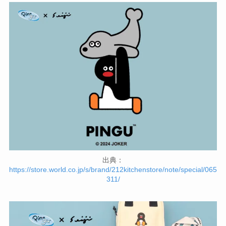
出典：
https://store.world.co.jp/s/brand/212kitchenstore/note/special/065
311/