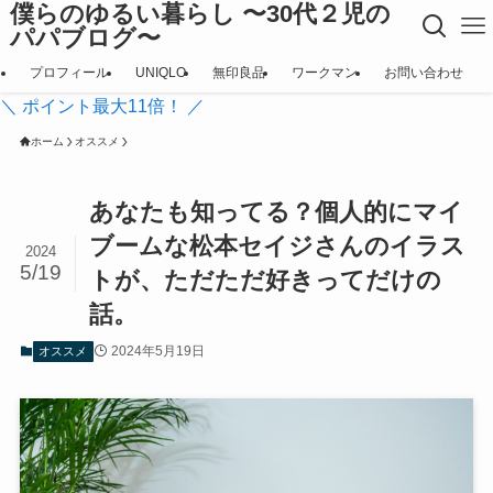
僕らのゆるい暮らし 〜30代２児の
パパブログ〜
プロフィール
UNIQLO
無印良品
ワークマン
お問い合わせ
＼ ポイント最大11倍！ ／
ホーム
オススメ
あなたも知ってる？個人的にマイ
ブームな松本セイジさんのイラス
2024
5/19
トが、ただただ好きってだけの
話。
2024年5月19日
オススメ