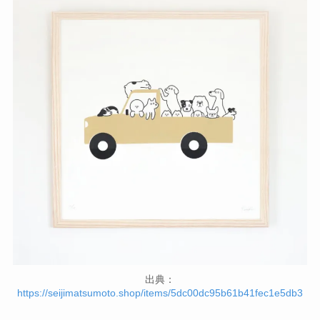
出典：
https://seijimatsumoto.shop/items/5dc00dc95b61b41fec1e5db3