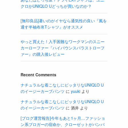
クロかUNIQLO Uどっちが買いなのか？
[無印良品]暑いのがイヤなら通気性の良い『風を
通す半袖布帛Tシャツ』がオススメ
やっと買えた！入手困難なワークマンのスニー
カーローファー『ハイバウンスバラストローフ
ァー』の購入後レビュー
Recent Comments
ナチュラルな着こなしにピッタリなUNIQLO U
のイージーカーブパンツ
に
yuuki
より
ナチュラルな着こなしにピッタリなUNIQLO U
のイージーカーブパンツ
に
酒井
より
[ブログ運営報告]今年もあと1ヶ月…ファッショ
ン系ブロガーの宿命か、クローゼットがパンパ