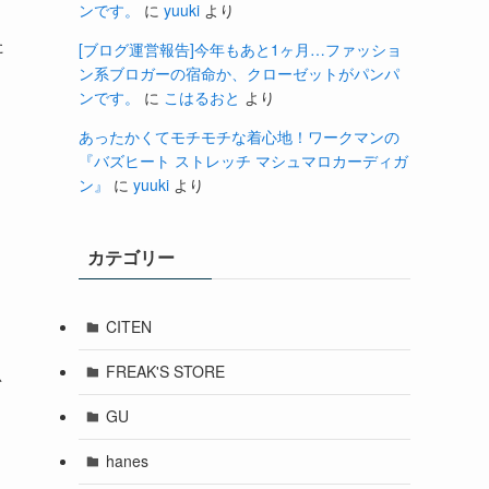
ンです。
に
yuuki
より
た
[ブログ運営報告]今年もあと1ヶ月…ファッショ
ン系ブロガーの宿命か、クローゼットがパンパ
ンです。
に
こはるおと
より
あったかくてモチモチな着心地！ワークマンの
『バズヒート ストレッチ マシュマロカーディガ
ン』
に
yuuki
より
カテゴリー
CITEN
FREAK'S STORE
思
GU
hanes