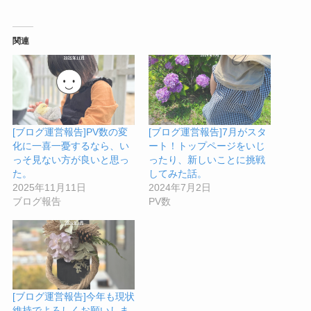
関連
[ブログ運営報告]PV数の変
[ブログ運営報告]7月がスタ
化に一喜一憂するなら、い
ート！トップページをいじ
っそ見ない方が良いと思っ
ったり、新しいことに挑戦
た。
してみた話。
2025年11月11日
2024年7月2日
ブログ報告
PV数
[ブログ運営報告]今年も現状
維持でよろしくお願いしま