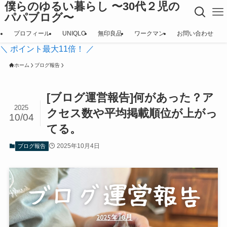
僕らのゆるい暮らし 〜30代２児の
パパブログ〜
プロフィール
UNIQLO
無印良品
ワークマン
お問い合わせ
＼ ポイント最大11倍！ ／
ホーム
ブログ報告
[ブログ運営報告]何があった？ア
2025
クセス数や平均掲載順位が上がっ
10/04
てる。
2025年10月4日
ブログ報告