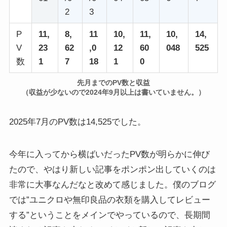
2
3
P
11,
8,
11
10,
11,
10,
14,
V
23
62
,0
12
60
048
525
数
1
7
18
1
0
先月までのPV数と収益
（収益が少ないので2024年9月以上は書いていません。）
2025年7月のPV数は14,525でした。
今年に入ってから横ばいだったPV数が明らかに伸び
たので、やはり新しい記事をポンポン出していくのは
非常に大事なんだなと改めて感じました。僕のブログ
では”ユニクロや無印良品の衣類を購入してレビュー
する”ということをメインでやっているので、長期間