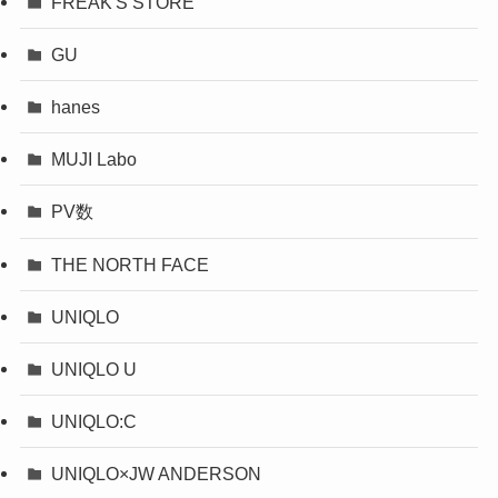
FREAK'S STORE
GU
hanes
MUJI Labo
PV数
THE NORTH FACE
UNIQLO
UNIQLO U
UNIQLO:C
UNIQLO×JW ANDERSON