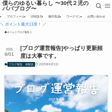
僕らのゆるい暮らし 〜30代２児の
パパブログ〜
プロフィール
UNIQLO
無印良品
ワークマン
お問い合わせ
＼ ポイント最大11倍！ ／
ホーム
ブログ報告
[ブログ運営報告]やっぱり更新頻
2025
8/01
度は大事です。
2025年8月1日
ブログ報告
体験談