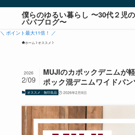
僕らのゆるい暮らし 〜30代２児
パパブログ〜
＼ ポイント最大11倍！ ／
ホーム
オススメ
MUJIのカポックデニムが
2026
2/09
ポック混デニムワイドパン
オススメ
無印良品
2026年2月9日