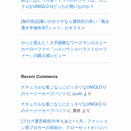
クロかUNIQLO Uどっちが買いなのか？
[無印良品]暑いのがイヤなら通気性の良い『風を
通す半袖布帛Tシャツ』がオススメ
やっと買えた！入手困難なワークマンのスニー
カーローファー『ハイバウンスバラストローフ
ァー』の購入後レビュー
Recent Comments
ナチュラルな着こなしにピッタリなUNIQLO U
のイージーカーブパンツ
に
yuuki
より
し
ナチュラルな着こなしにピッタリなUNIQLO U
のイージーカーブパンツ
に
酒井
より
[ブログ運営報告]今年もあと1ヶ月…ファッショ
ン系ブロガーの宿命か、クローゼットがパンパ