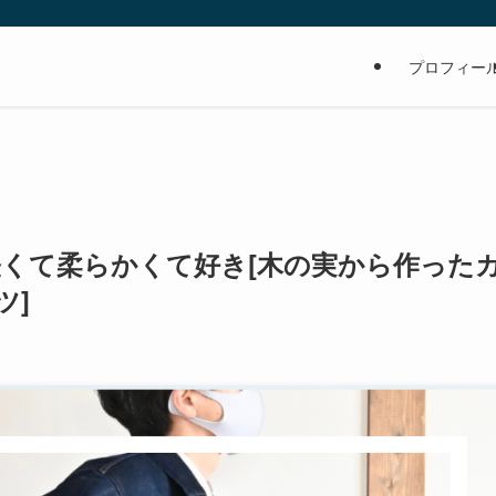
の
プロフィー
軽くて柔らかくて好き[木の実から作った
ツ]