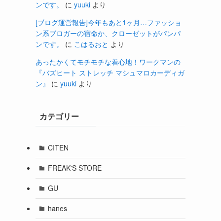
ンです。
に
yuuki
より
[ブログ運営報告]今年もあと1ヶ月…ファッショ
ン系ブロガーの宿命か、クローゼットがパンパ
ンです。
に
こはるおと
より
あったかくてモチモチな着心地！ワークマンの
『バズヒート ストレッチ マシュマロカーディガ
ン』
に
yuuki
より
カテゴリー
CITEN
FREAK'S STORE
GU
hanes