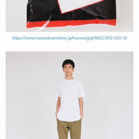
https://www.hanesbrandsinc.jp/hanes/g/gHM2135G-010-S/