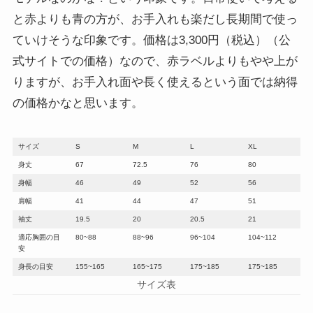
と赤よりも青の方が、お手入れも楽だし長期間で使っ
ていけそうな印象です。価格は3,300円（税込）（公
式サイトでの価格）なので、赤ラベルよりもやや上が
りますが、お手入れ面や長く使えるという面では納得
の価格かなと思います。
サイズ
S
M
L
XL
身丈
67
72.5
76
80
身幅
46
49
52
56
肩幅
41
44
47
51
袖丈
19.5
20
20.5
21
適応胸囲の目
80~88
88~96
96~104
104~112
安
身長の目安
155~165
165~175
175~185
175~185
サイズ表