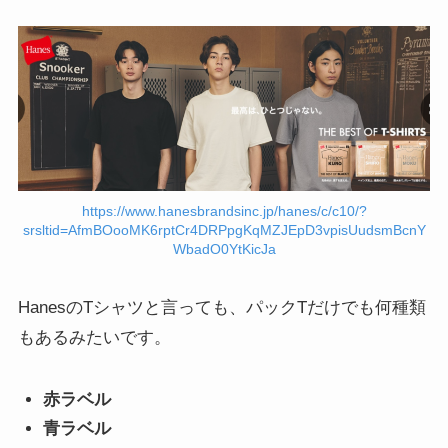
https://www.hanesbrandsinc.jp/hanes/c/c10/?
srsltid=AfmBOooMK6rptCr4DRPpgKqMZJEpD3vpisUudsmBcnY
WbadO0YtKicJa
HanesのTシャツと言っても、パックTだけでも何種類
もあるみたいです。
赤ラベル
青ラベル