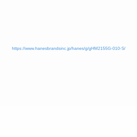
https://www.hanesbrandsinc.jp/hanes/g/gHM2155G-010-S/