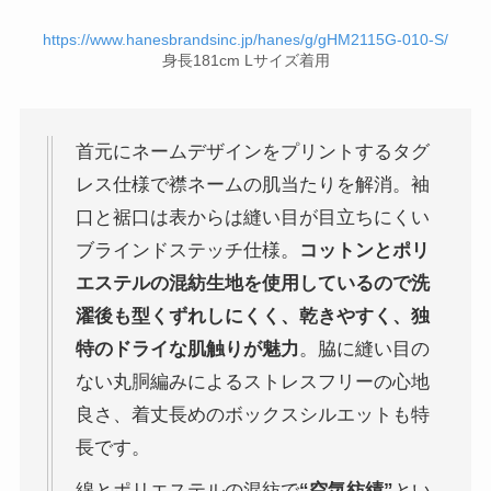
https://www.hanesbrandsinc.jp/hanes/g/gHM2115G-010-S/
身長181cm Lサイズ着用
首元にネームデザインをプリントするタグ
レス仕様で襟ネームの肌当たりを解消。袖
口と裾口は表からは縫い目が目立ちにくい
ブラインドステッチ仕様。
コットンとポリ
エステルの混紡生地を使用しているので洗
濯後も型くずれしにくく、乾きやすく、独
特のドライな肌触りが魅力
。脇に縫い目の
ない丸胴編みによるストレスフリーの心地
良さ、着丈長めのボックスシルエットも特
長です。
綿とポリエステルの混紡で
“空気紡績”
とい