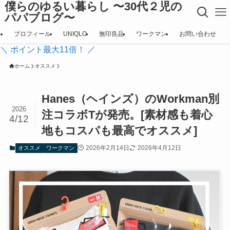
僕らのゆるい暮らし 〜30代２児の
パパブログ〜
プロフィール
UNIQLO
無印良品
ワークマン
お問い合わせ
＼ ポイント最大11倍！ ／
ホーム
オススメ
Hanes（ヘインズ）のWorkman別
2026
注コラボTが発売。[素材感も着心
4/12
地もコスパも最高でオススメ]
2026年2月14日
2026年4月12日
オススメ
ワークマン