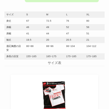
サイズ
S
M
L
XL
身丈
67
72.5
76
80
身幅
46
49
52
56
肩幅
41
44
47
51
袖丈
19.5
20
20.5
21
適応胸囲の目
80~88
88~96
96~104
104~112
安
身長の目安
155~165
165~175
175~185
175~185
サイズ表