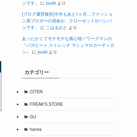
ンです。
に
yuuki
より
[ブログ運営報告]今年もあと1ヶ月…ファッショ
ン系ブロガーの宿命か、クローゼットがパンパ
ンです。
に
こはるおと
より
あったかくてモチモチな着心地！ワークマンの
『バズヒート ストレッチ マシュマロカーディガ
ン』
に
yuuki
より
カテゴリー
CITEN
FREAK'S STORE
GU
hanes