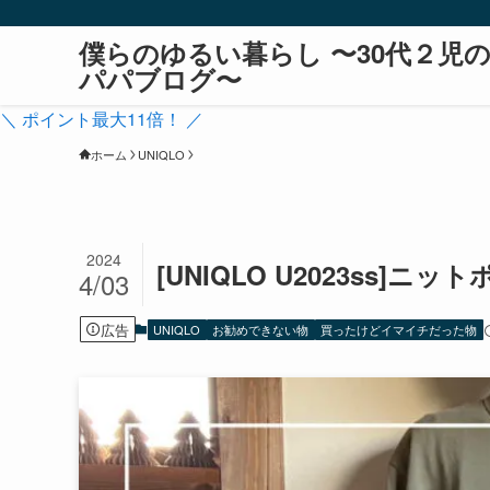
僕らのゆるい暮らし 〜30代２児
パパブログ〜
＼ ポイント最大11倍！ ／
ホーム
UNIQLO
2024
[UNIQLO U2023ss
4/03
広告
UNIQLO
お勧めできない物
買ったけどイマイチだった物