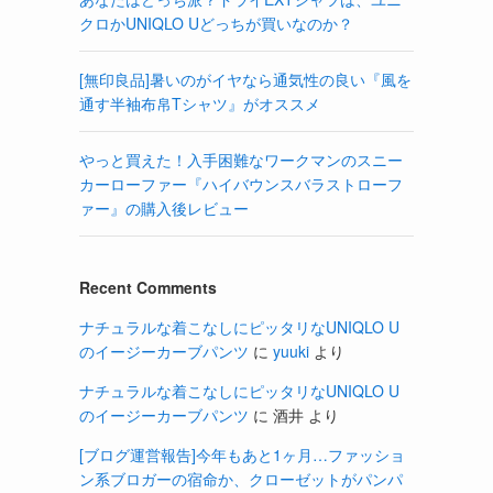
クロかUNIQLO Uどっちが買いなのか？
[無印良品]暑いのがイヤなら通気性の良い『風を
通す半袖布帛Tシャツ』がオススメ
やっと買えた！入手困難なワークマンのスニー
カーローファー『ハイバウンスバラストローフ
ァー』の購入後レビュー
Recent Comments
ナチュラルな着こなしにピッタリなUNIQLO U
のイージーカーブパンツ
に
yuuki
より
ナチュラルな着こなしにピッタリなUNIQLO U
のイージーカーブパンツ
に
酒井
より
[ブログ運営報告]今年もあと1ヶ月…ファッショ
ン系ブロガーの宿命か、クローゼットがパンパ