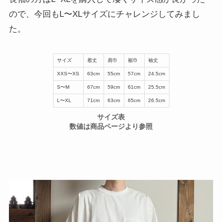
ので、今回もL〜XLサイズにチャレンジしてみまし
た。
サイズ
着丈
肩
巾
裾
巾
袖丈
XXS〜XS
63cm
55cm
57cm
24.5cm
S〜M
67cm
59cm
61cm
25.5cm
L〜XL
71cm
63cm
65cm
26.5cm
サイズ表
数値は商品ページより参照