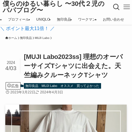
僕らのゆるい暮らし 〜30代２児の
パパブログ〜
プロフィール
UNIQLO
無印良品
ワークマン
お問い合わせ
＼ ポイント最大11倍！ ／
ホーム
無印良品
MUJI Labo
[MUJI Labo2023ss] 理想のオーバ
2024
ーサイズTシャツに出会えた。天
4/03
竺編みクルーネックTシャツ
広告
無印良品
MUJI Labo
オススメ
買ってよかった
2023年3月22日
2024年4月3日