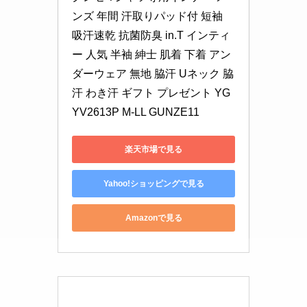
ンズ 年間 汗取りパッド付 短袖 
吸汗速乾 抗菌防臭 in.T インティ
ー 人気 半袖 紳士 肌着 下着 アン
ダーウェア 無地 脇汗 Uネック 脇
汗 わき汗 ギフト プレゼント YG 
YV2613P M-LL GUNZE11
楽天市場で見る
Yahoo!ショッピングで見る
Amazonで見る