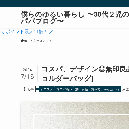
僕らのゆるい暮らし 〜30代２児
パパブログ〜
＼ ポイント最大11倍！ ／
ホーム
オススメ
コスパ、デザイン◎無印良
2024
7/16
ョルダーバッグ]
広告
オススメ
コスパ高い
無印良品
買ってよかった
鞄
2