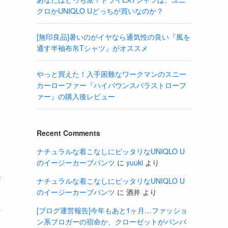
クロかUNIQLO Uどっちが買いなのか？
[無印良品]暑いのがイヤなら通気性の良い『風を
通す半袖布帛Tシャツ』がオススメ
やっと買えた！入手困難なワークマンのスニー
カーローファー『ハイバウンスバラストローフ
ァー』の購入後レビュー
Recent Comments
ナチュラルな着こなしにピッタリなUNIQLO U
のイージーカーブパンツ
に
yuuki
より
商
ナチュラルな着こなしにピッタリなUNIQLO U
のイージーカーブパンツ
に
酒井
より
に
[ブログ運営報告]今年もあと1ヶ月…ファッショ
ン系ブロガーの宿命か、クローゼットがパンパ