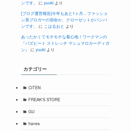
ンです。
に
yuuki
より
[ブログ運営報告]今年もあと1ヶ月…ファッショ
ン系ブロガーの宿命か、クローゼットがパンパ
ンです。
に
こはるおと
より
あったかくてモチモチな着心地！ワークマンの
『バズヒート ストレッチ マシュマロカーディガ
ン』
に
yuuki
より
カテゴリー
CITEN
FREAK'S STORE
GU
hanes