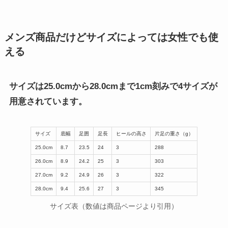
メンズ商品だけどサイズによっては女性でも使
える
サイズは25.0cmから28.0cmまで1cm刻みで4サイズが
用意されています。
サイズ
底幅
足囲
足長
ヒールの高さ
片足の重さ（g）
25.0cm
8.7
23.5
24
3
288
26.0cm
8.9
24.2
25
3
303
27.0cm
9.2
24.9
26
3
322
28.0cm
9.4
25.6
27
3
345
サイズ表（数値は商品ページより引用）