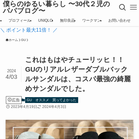
僕らのゆるい暮らし 〜30代２児の
パパブログ〜
プロフィール
UNIQLO
無印良品
ワークマン
お問い合わせ
＼ ポイント最大11倍！ ／
ホーム
GU
これはもはやチューリッヒ！！
GUのリアルレザーダブルバック
2024
4/03
ルサンダルは、コスパ最強の綺麗
めサンダルでした。
広告
GU
オススメ
買ってよかった
2023年4月19日
2024年4月3日