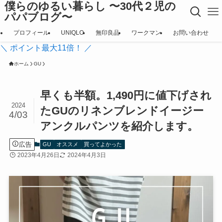
僕らのゆるい暮らし 〜30代２児の
パパブログ〜
プロフィール
UNIQLO
無印良品
ワークマン
お問い合わせ
＼ ポイント最大11倍！ ／
ホーム
GU
早くも半額。1,490円に値下げされ
2024
たGUのリネンブレンドイージー
4/03
アンクルパンツを紹介します。
広告
GU
オススメ
買ってよかった
2023年4月26日
2024年4月3日