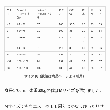
サイ
ウエスト
ウエスト
ヒッ
わたり
股
裾
股
ズ
（ヌード寸
（仕上がり寸
プ
幅
上
幅
下
法）
法）
XS
64〜72
67
105
33.5
28
23
63
S
68〜76
71
109
35
29
23
64
M
76〜84
76
114
36
29.
24
64
5
L
84〜92
81
119
38
30
25
66
XL
92〜100
86
124
40
31
26
67
XXL
100〜108
94
132
42
32
27
67
3XL
108〜116
102
139
44
33
28
67
サイズ表（数値は商品ページより引用）
身長170cm、体重60kgの僕は
Mサイズ
を選びました。
Mサイズでもウエストやモモ周りはかなりゆったりサ