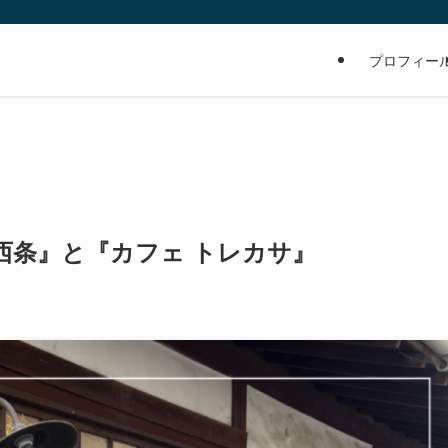
の
プロフィー
西条』と『カフェ トレカサ』