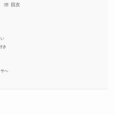
目次
ない
も好き
カサへ