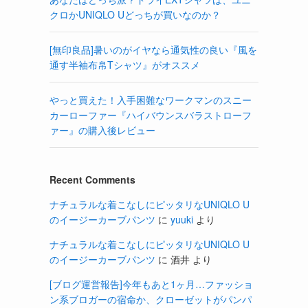
クロかUNIQLO Uどっちが買いなのか？
[無印良品]暑いのがイヤなら通気性の良い『風を
通す半袖布帛Tシャツ』がオススメ
やっと買えた！入手困難なワークマンのスニー
カーローファー『ハイバウンスバラストローフ
ァー』の購入後レビュー
Recent Comments
ナチュラルな着こなしにピッタリなUNIQLO U
のイージーカーブパンツ
に
yuuki
より
ナチュラルな着こなしにピッタリなUNIQLO U
のイージーカーブパンツ
に
酒井
より
[ブログ運営報告]今年もあと1ヶ月…ファッショ
ン系ブロガーの宿命か、クローゼットがパンパ