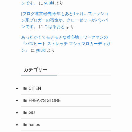
ンです。
に
yuuki
より
[ブログ運営報告]今年もあと1ヶ月…ファッショ
ン系ブロガーの宿命か、クローゼットがパンパ
ンです。
に
こはるおと
より
あったかくてモチモチな着心地！ワークマンの
『バズヒート ストレッチ マシュマロカーディガ
ン』
に
yuuki
より
カテゴリー
CITEN
FREAK'S STORE
GU
hanes